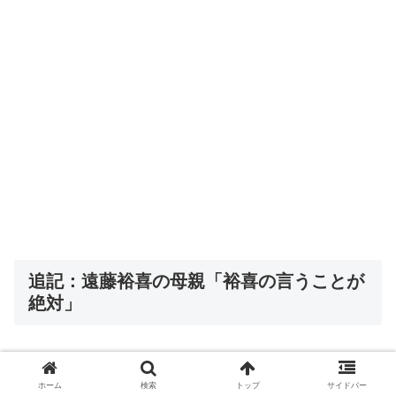
追記：遠藤裕喜の母親「裕喜の言うことが
絶対」
生い立ちの一番最初の部分で触れたように、遠藤裕喜の母
ホーム
検索
トップ
サイドバー
親は嘘つきであると書きました。遠藤裕喜に関してその