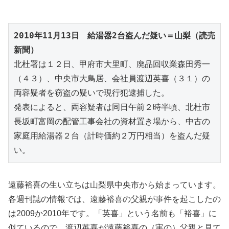
2010年11月13日　給湯器2台盗んだ疑い＝山梨（読売
新聞）
北杜署は１２日、甲府市大里町、廃品回収業森田秀一
（４３）、中央市大鳥居、会社員渡辺英喜（３１）の
両容疑者を窃盗の疑いで現行犯逮捕した。

発表によると、両容疑者は同日午前２時半頃、北杜市
長坂町富岡の配管工事会社の資材置き場から、中古の
家庭用給湯器２台（計時価約２万円相当）を盗んだ疑
い。
遠藤裕喜の生い立ちは山梨県中央市から始まっています。
各週刊誌の情報では、遠藤裕喜の父親が事件を起こしたの
は2009か2010年です。「英喜」という名前も「裕喜」に
似ているので、渡辺英喜が遠藤裕喜の（実の）父親と見て