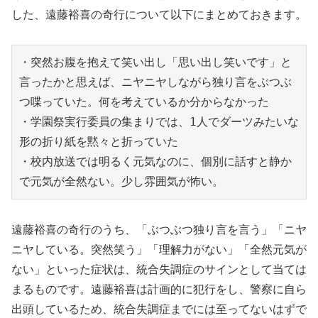
した、遠藤裕喜の奇行について以下にまとめておきます。
・突然お腹を抱えて笑い出し「思い出し笑いです」と
言ったかと思えば、ニヤニヤしながら独り言をぶつぶ
つ喋っていた。何を考えているか分からなかった

・学園祭実行委員の集まりでは、1人でダーツみたいな
形の折り紙を黙々と折っていた

・校内放送では明るく元気なのに、個別に話すと静か
で元気が全然ない。少し雰囲気が怖い。
遠藤裕喜の奇行のうち、「ぶつぶつ独り言を言う」「ニヤ
ニヤしている。突然笑う」「理解力がない」「全然元気が
ない」といった症状は、統合失調症のサインとして当ては
まるものです。遠藤裕喜は計画的に犯行をし、警察に自ら
出頭しているため、統合失調症までには至ってないはずで