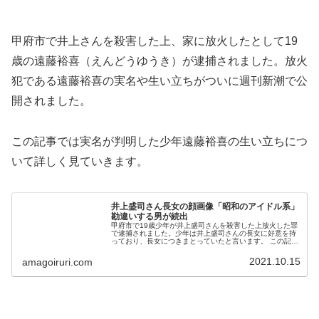
甲府市で井上さんを殺害した上、家に放火したとして19
歳の遠藤裕喜（えんどうゆうき）が逮捕されました。放火
犯である遠藤裕喜の実名や生い立ちがついに週刊新潮で公
開されました。
この記事では実名が判明した少年遠藤裕喜の生い立ちにつ
いて詳しく見ていきます。
井上盛司さん長女の顔画像「昭和のアイドル系」
勘違いする男が続出
甲府市で19歳少年が井上盛司さんを殺害した上放火した罪
で逮捕されました。少年は井上盛司さんの長女に好意を持
っており、長女につきまとっていたと言います。 この記事
では井上盛司さんの長女がどのような娘だったのか、顔画
像を含め迫っていきます。
2021.10.15
amagoiruri.com