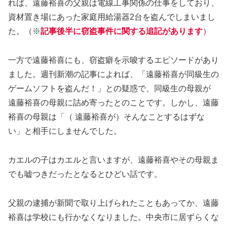
れば、遠藤裕喜の父親は電線工事関係の仕事をしており、
資材置き場にあった家庭用給湯器2台を盗んでしまいまし
た。（※
記事後半に窃盗事件に関する追記があります
）
一方で遠藤裕喜にも、窃盗癖を示唆するエピソードがあり
ました。週刊新潮の記事によれば、「遠藤裕喜が同級生の
ゲームソフトを盗んだ！」との疑惑で、同級生の母親が
遠藤裕喜の母親に詰め寄ったとのことです。しかし、遠藤
裕喜の母親は「（ 遠藤裕喜が）そんなことするはずな
い」と相手にしませんでした。
カエルの子はカエルと言いますが、遠藤裕喜やその母親ま
でも嘘つきだったとなるとひどい話です。
父親の逮捕が新聞で取り上げられたこともあってか、遠藤
裕喜は学校にも行かなくなりました。中央市に居ずらくな