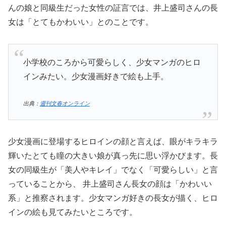
んの娘と同級生だった女性の証言では、井上盛司さんの長
女は「とてもかわいい」とのことです。
小学校のころから可愛らしく、少女マンガのヒロ
インみたい。少女漫画好きで絵も上手。
出典：
週刊文春オンライン
少女漫画に登場するヒロインの顔と言えば、眼がキラキラ
輝いたとても瞳の大きい娘が真っ先に思い浮かびます。長
女の同級生が「美人やキレイ」でなく「可愛らしい」と言
っていることから、 井上盛司さん長女の顔は「かわいい
系」と推察されます。少女マンガ好きの長女が描く、ヒロ
インの絵も見てみたいところです。