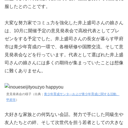
服したとのことです。
大変な努力家でコミュ力を強化した井上盛司さんの娘さん
は、10月に開催予定の意見発表会で高校代表としてプレ
ゼンをする予定でした。井上盛司さんの長女が暮らす甲府
市は青少年育成の一環で、各種研修や国際交流、そして意
見発表会などを行っています。代表として選ばれた井上盛
司さんの娘さんには多くの期待が集まっていたことは想像
に難くありません。
意見発表会の様子（出典；
青少年育成サンタ―および青少年育成に関する活動、
甲府市
）
大好きな家族との何気ない会話。努力で手にした同級生や
友人たちとの絆、そして次世代を担う若者としての大きな