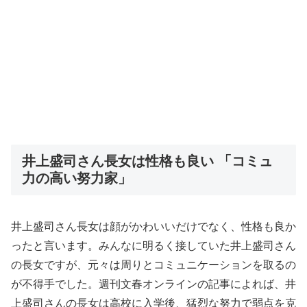
井上盛司さん長女は性格も良い 「コミュ
力の高い努力家」
井上盛司さん長女は顔がかわいいだけでなく、性格も良か
ったと言います。みんなに明るく接していた井上盛司さん
の長女ですが、元々は周りとコミュニケーションを取るの
が不得手でした。週刊文春オンラインの記事によれば、井
上盛司さんの長女は高校に入学後、猛烈な努力で弱点を克