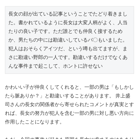
長女の顔が出ている記事ということでたどり着きまし
た。書かれているように長女は大変人柄がよく、人当
たりの良い子です。ただ誰とでも仲良く接するため
か、男たちの中には勘違いしているバ〇もいました。
犯人はおそらくアイツだ、という噂も出てますが、ま
さに勘違い野郎の一人です。勘違いするだけでなくあ
んな事件まで起こして、ホントに許せない
かわいい子が仲良くしてくれると、一部の男は「もしかし
たら脈ありか？」と勘違いすることがあります。 井上盛
司さんの長女の関係者から寄せられたコメントが真実とす
れば、長女の努力が犯人を含む一部の男に対し悪い方向に
作用したことになります。