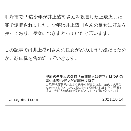
甲府市で19歳少年が井上盛司さんを殺害した上放火した
罪で逮捕されました。少年は井上盛司さんの長女に好意を
持っており、長女につきまとっていたと言います。
この記事では井上盛司さんの長女がどのような娘だったの
か、顔画像を含め迫っていきます。
甲府火事犯人の名前「三浦健人はデマ」目つきの
悪い金髪もデマだが高校は特定
山梨県甲府市で井上さん夫婦を殺害した上、放火し火事に
みせかけようとした19歳の少年が逮捕されました。甲府で
放火した犯人の名前や実名がネット上で飛び交っていま
す。 この記事では甲府の放火した少年の名前や犯人の顔、
高校について見ていきます。
2021.10.14
amagoiruri.com