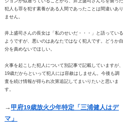
ションが似通っていることから、井上盛司さんらを襲った
犯人も罪を犯す素養がある人間であったことは間違いあり
ません。
井上盛司さんの長女は「私のせいだ・・・」と語っている
ようですが、悪いのはあなたではなく犯人です。どうか自
分を責めないでほしい。
火事を起こした犯人について別記事で記載していますが、
19歳だからといって犯人には容赦はしません。今後も調
査を続け情報が得られ次第追記してまいりたいと思いま
す。
→
甲府19歳放火少年特定「三浦健人はデ
マ」