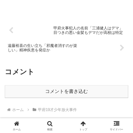
甲府火事犯人の名前「三浦健人はデマ」
目つきの悪い金髪もデマだが高校は特定
遠藤裕喜の生い立ち「邪魔者消すのが楽
しい」精神疾患を発症か
コメント
コメントを書き込む
ホーム
甲府19才少年放火事件
ホーム
検索
トップ
サイドバー