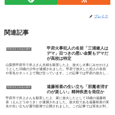
ブレイク
関連記事
甲府火事犯人の名前「三浦健人は
甲府19才少年放火事件
デマ」目つきの悪い金髪もデマだ
が高校は特定
山梨県甲府市で井上さん夫婦を殺害した上、放火し火事にみせかけよ
うとした19歳の少年が逮捕されました。甲府で放火した犯人の名前
や実名がネット上で飛び交っています。この記事では甲府の放火した
少年の名前や犯人の顔、高校について見ていきます。
遠藤裕喜の生い立ち「邪魔者消す
甲府19才少年放火事件
のが楽しい」精神疾患を発症か
甲府市で井上さんを殺害した上、家に放火したとして19歳の遠藤裕
喜（えんどうゆうき）が逮捕されました。放火犯である遠藤裕喜の実
名や生い立ちが週刊新潮で公開されました。この記事では実名が判明
した少年遠藤裕喜の生い立ちについて詳しく見ていきます。