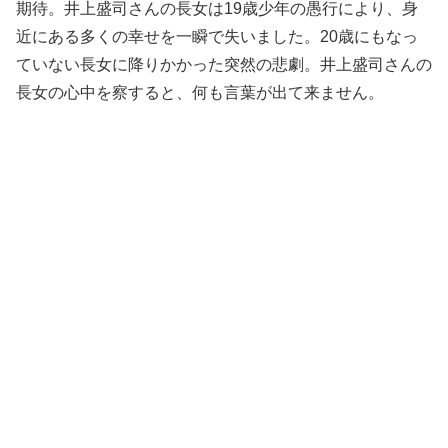
期待。井上盛司さんの長女は19歳少年の愚行により、身
近にある多くの幸せを一瞬で失いました。20歳にもなっ
ていない長女に降りかかった突然の悲劇。井上盛司さんの
長女の心中を察すると、何も言葉が出て来ません。