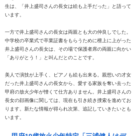
生は、「井上盛司さんの長女は絵も上手だった」と語って
います。
一方で井上盛司さんの長女は両親とも大の仲良しでした。
中学校の卒業式で卒業証書をもらうために檀上に上がった
井上盛司さんの長女は、その場で保護者席の両親に向かい
「ありがとう！」と叫んだとのことです。
美人で演技が上手く、ピアノも絵も出来る。親想いの才女
だった井上盛司さんの長女から、愛する家族を奪い去った
甲府の放火少年が憎くて仕方ありません。井上盛司さんの
長女の顔画像に関しては、現在も引き続き捜索を進めてお
ります。新たな情報が得られ次第、追記していきたいとも
います。