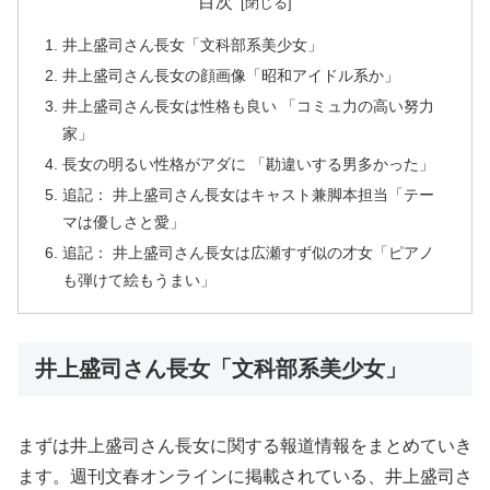
目次
井上盛司さん長女「文科部系美少女」
井上盛司さん長女の顔画像「昭和アイドル系か」
井上盛司さん長女は性格も良い 「コミュ力の高い努力
家」
長女の明るい性格がアダに 「勘違いする男多かった」
追記： 井上盛司さん長女はキャスト兼脚本担当「テー
マは優しさと愛」
追記： 井上盛司さん長女は広瀬すず似の才女「ピアノ
も弾けて絵もうまい」
井上盛司さん長女「文科部系美少女」
まずは井上盛司さん長女に関する報道情報をまとめていき
ます。週刊文春オンラインに掲載されている、井上盛司さ