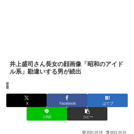
井上盛司さん長女の顔画像「昭和のアイド
ル系」勘違いする男が続出
甲府19才少年放火事件
X
Facebook
はてブ
LINE
コピー
2021.10.15
2021.10.21