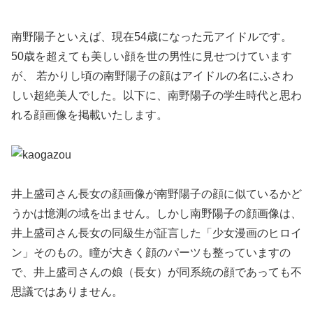
南野陽子といえば、現在54歳になった元アイドルです。
50歳を超えても美しい顔を世の男性に見せつけています
が、 若かりし頃の南野陽子の顔はアイドルの名にふさわ
しい超絶美人でした。以下に、南野陽子の学生時代と思わ
れる顔画像を掲載いたします。
井上盛司さん長女の顔画像が南野陽子の顔に似ているかど
うかは憶測の域を出ません。しかし南野陽子の顔画像は、
井上盛司さん長女の同級生が証言した「少女漫画のヒロイ
ン」そのもの。瞳が大きく顔のパーツも整っていますの
で、井上盛司さんの娘（長女）が同系統の顔であっても不
思議ではありません。