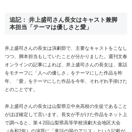
追記： 井上盛司さん長女はキャスト兼脚
本担当「テーマは優しさと愛」
井上盛司さんの長女は演劇部で、主要なキャストをこなし
つつ、脚本担当もしていたことが分かりました。週刊文春
オンラインの記事によれば、井上盛司さんの長女は、童話
をモチーフに「人への優しさ」をテーマにした作品を昨
年、「愛」をテーマにした作品を今年、それぞれ手掛けた
とのことです。
井上盛司さんの長女は山梨県立中央高校の生徒であること
がほぼ確定して言います。長女が手がけた作品をネット上
で調べると、第４2回山梨県高等学校演劇大会地区大会
（令和2年）の演題に「童話の国のアリス」という記載が