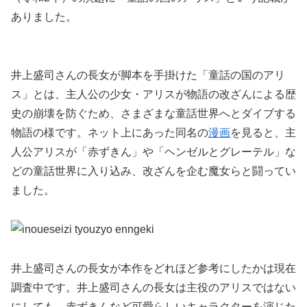
ありました。
井上盛司さんの長女が脚本を手掛けた「童話の国のアリ
ス」とは、主人公の少女・アリスが物語の改ざんによる歴
史の崩壊を防ぐため、さまざまな童話世界へとダイブする
物語の様です。ネット上にあった同名の
漫画
を見ると、主
人公アリスが「赤ずきん」や「ヘンゼルとグレーテル」な
どの童話世界に入り込み、改ざんを企む魔女らと闘ってい
ました。
井上盛司さんの長女が本作をどれほど参考にしたかは現在
調査中です。井上盛司さんの長女は主役のアリスではない
にしても、赤ずきんなど可愛らしいキャラクターを演じた