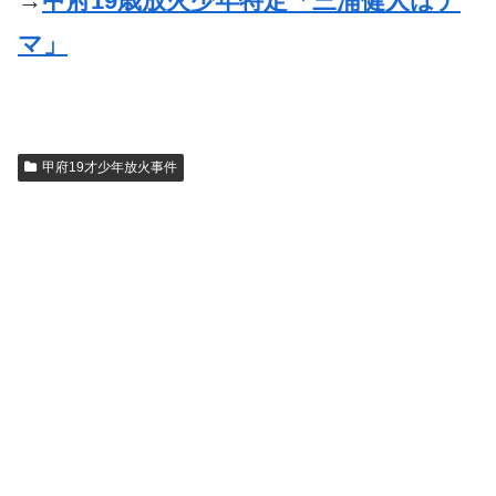
→
甲府19歳放火少年特定「三浦健人はデ
マ」
甲府19才少年放火事件