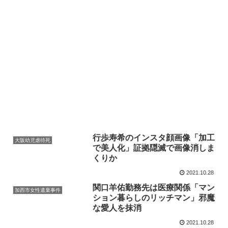
行歩寿希のインスタ顔画像「加工
大阪幼児虐待死
で美人化」証拠隠滅で画像消しま
くりか
2021.10.28
関口羊佑勤務先は医療関係「マン
加西市女性遺棄事件
ション暮らしのリッチマン」邪魔
な愛人を抹消
2021.10.28