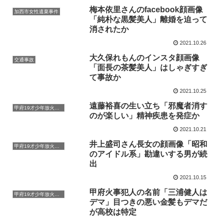
梅本依里さんのfacebook顔画像
加西市女性遺棄事件
「純朴な黒髪美人」離婚を迫って
消されたか
2021.10.26
大久保れもんのインスタ顔画像
交通事故
「面長の茶髪美人」はしゃぎすぎ
て事故か
2021.10.25
遠藤裕喜の生い立ち「邪魔者消す
甲府19才少年放火事件
のが楽しい」精神疾患を発症か
2021.10.21
井上盛司さん長女の顔画像「昭和
甲府19才少年放火事件
のアイドル系」勘違いする男が続
出
2021.10.15
甲府火事犯人の名前「三浦健人は
甲府19才少年放火事件
デマ」目つきの悪い金髪もデマだ
が高校は特定