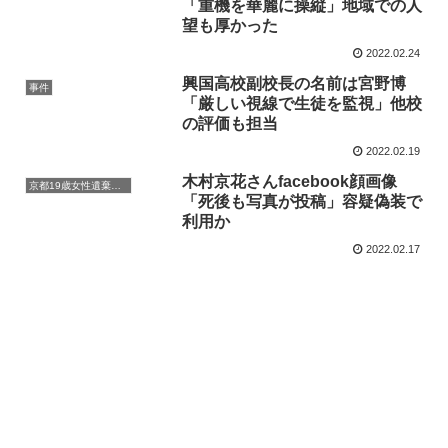
「重機を華麗に操縦」地域での人
望も厚かった
2022.02.24
興国高校副校長の名前は宮野博
事件
「厳しい視線で生徒を監視」他校
の評価も担当
2022.02.19
木村京花さんfacebook顔画像
京都19歳女性遺棄事件
「死後も写真が投稿」容疑偽装で
利用か
2022.02.17