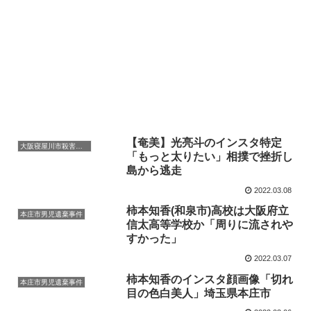
【奄美】光亮斗のインスタ特定
大阪寝屋川市殺害事件
「もっと太りたい」相撲で挫折し
島から逃走
2022.03.08
柿本知香(和泉市)高校は大阪府立
本庄市男児遺棄事件
信太高等学校か「周りに流されや
すかった」
2022.03.07
柿本知香のインスタ顔画像「切れ
本庄市男児遺棄事件
目の色白美人」埼玉県本庄市