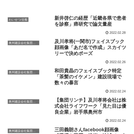
新井啓仁の経歴「近畿各県で患者
わいせつ/全般
を診察」癌研究で論文量産
2022.02.28
及川孝将(一関市)フェイスブック
奥州建設会社集団暴行事件
顔画像「あだ名で作成」スカイツ
リーで決めポーズ
2022.02.26
和田貴晶のフェイスブック特定
奥州建設会社集団暴行事件
「茶髪のイケメン」建設現場で
数々の暴言
2022.02.24
【集団リンチ】及川孝将会社は株
奥州建設会社集団暴行事件
式会社ライフワーク「見た目は優
良企業」岩手県奥州市
2022.02.24
三田義朗さんfacebook顔画像
奥州建設会社集団暴行事件